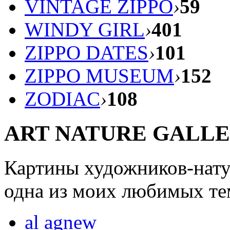
VINTAGE ZIPPO
›
59
WINDY GIRL
›
401
ZIPPO DATES
›
101
ZIPPO MUSEUM
›
152
ZODIAC
›
108
ART NATURE GALL
Картины художников-натур
одна из моих любимых те
al agnew