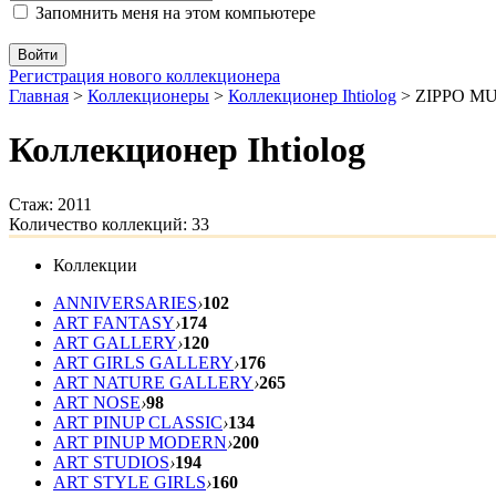
Запомнить меня на этом компьютере
Регистрация нового коллекционера
Главная
>
Коллекционеры
>
Коллекционер Ihtiolog
>
ZIPPO M
Коллекционер Ihtiolog
Стаж: 2011
Количество коллекций: 33
Коллекции
ANNIVERSARIES
›
102
ART FANTASY
›
174
ART GALLERY
›
120
ART GIRLS GALLERY
›
176
ART NATURE GALLERY
›
265
ART NOSE
›
98
ART PINUP CLASSIC
›
134
ART PINUP MODERN
›
200
ART STUDIOS
›
194
ART STYLE GIRLS
›
160