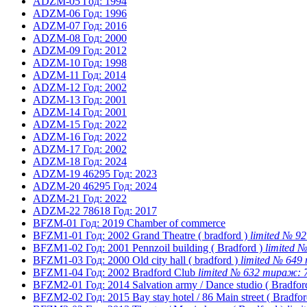
ADZM-05
Год: 1994
ADZM-06
Год: 1996
ADZM-07
Год: 2016
ADZM-08
Год: 2000
ADZM-09
Год: 2012
ADZM-10
Год: 1998
ADZM-11
Год: 2014
ADZM-12
Год: 2002
ADZM-13
Год: 2001
ADZM-14
Год: 2001
ADZM-15
Год: 2022
ADZM-16
Год: 2022
ADZM-17
Год: 2002
ADZM-18
Год: 2024
ADZM-19
46295
Год: 2023
ADZM-20
46295
Год: 2024
ADZM-21
Год: 2022
ADZM-22
78618
Год: 2017
BFZM-01
Год: 2019
Chamber of commerce
BFZM1-01
Год: 2002
Grand Theatre ( bradford )
limited № 
BFZM1-02
Год: 2001
Pennzoil building ( Bradford )
limited
BFZM1-03
Год: 2000
Old city hall ( bradford )
limited № 64
BFZM1-04
Год: 2002
Bradford Club
limited № 632 тираж:
BFZM2-01
Год: 2014
Salvation army / Dance studio ( Bradfor
BFZM2-02
Год: 2015
Bay stay hotel / 86 Main street ( Bradfor