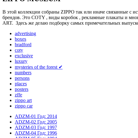
В этой коллекции собраны ZIPPO так или иначе связанные с и
брендов. Это COTY , виды коробок , рекламные плакаты и мног
ART. Здесь же делаю подборку самых примечательных выпуско
advertising
boxes
bradford
coty
exclusive
luxury
mysteries of the forest
✔
numbers
persons
places
posters
zffe
zippo art
zippo car
ADZM-01
Год: 2014
ADZM-02
Год: 2005
ADZM-03
Год: 1997
ADZM-04
Год: 1996