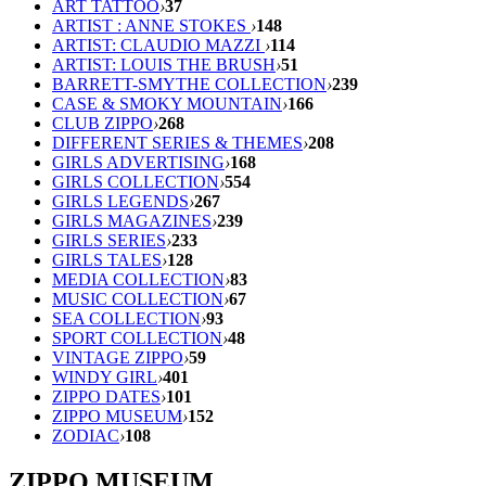
ART TATTOO
›
37
ARTIST : ANNE STOKES
›
148
ARTIST: CLAUDIO MAZZI
›
114
ARTIST: LOUIS THE BRUSH
›
51
BARRETT-SMYTHE COLLECTION
›
239
CASE & SMOKY MOUNTAIN
›
166
CLUB ZIPPO
›
268
DIFFERENT SERIES & THEMES
›
208
GIRLS ADVERTISING
›
168
GIRLS COLLECTION
›
554
GIRLS LEGENDS
›
267
GIRLS MAGAZINES
›
239
GIRLS SERIES
›
233
GIRLS TALES
›
128
MEDIA COLLECTION
›
83
MUSIC COLLECTION
›
67
SEA COLLECTION
›
93
SPORT COLLECTION
›
48
VINTAGE ZIPPO
›
59
WINDY GIRL
›
401
ZIPPO DATES
›
101
ZIPPO MUSEUM
›
152
ZODIAC
›
108
ZIPPO MUSEUM