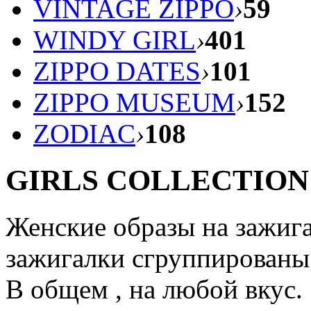
VINTAGE ZIPPO
›
59
WINDY GIRL
›
401
ZIPPO DATES
›
101
ZIPPO MUSEUM
›
152
ZODIAC
›
108
GIRLS COLLECTION
Женские образы на зажиг
зажигалки сгруппированы
В общем , на любой вкус.