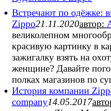
Встречают по одёжке: 
Zippo
21.11.2020
автор:
A
великолепном многообр
красивую картинку в к
зажигалку взять на охо
женщине? Давайте пого
полках магазинов по су
История компании Zipp
company
14.05.2017
авто