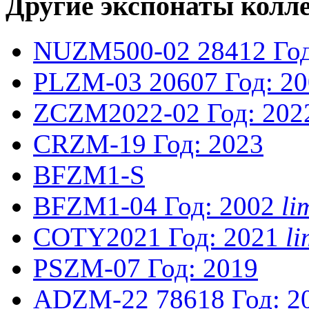
Другие экспонаты колл
NUZM500-02
28412
Го
PLZM-03
20607
Год: 2
ZCZM2022-02
Год: 202
CRZM-19
Год: 2023
BFZM1-S
BFZM1-04
Год: 2002
li
COTY2021
Год: 2021
l
PSZM-07
Год: 2019
ADZM-22
78618
Год: 2