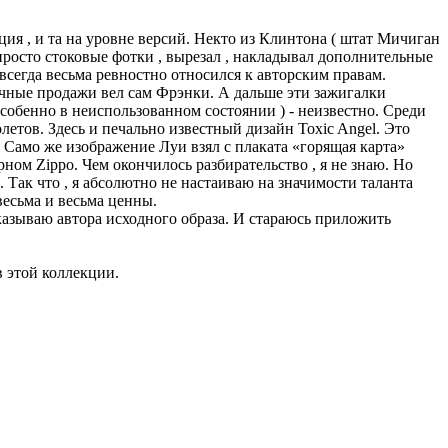
ия , и та на уровне версий. Некто из Клинтона ( штат Мичиган
росто стоковые фотки , вырезал , накладывал дополнительные
 всегда весьма ревностно относился к авторским правам.
вичные продажи вел сам Фрэнки. А дальше эти зажигалки
особенно в неиспользованном состоянии ) - неизвестно. Среди
етов. Здесь и печально известный дизайн Toxic Angel. Это
 Само же изображение Луи взял с плаката «горящая карта»
рном Zippo. Чем окончилось разбирательство , я не знаю. Но
 Так что , я абсолютно не настаиваю на значимости таланта
есьма и весьма ценны.
указываю автора исходного образа. И стараюсь приложить
в этой коллекции.