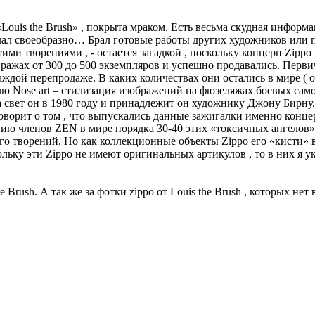
ouis the Brush» , покрыта мраком. Есть весьма скудная информац
лал своеобразно… Брал готовые работы других художников или п
ими творениями , - остается загадкой , поскольку концерн Zippo
 тиражах от 300 до 500 экземпляров и успешно продавались. Пер
аждой перепродаже. В каких количествах они остались в мире ( 
ю Nose art – стилизация изображений на фюзеляжах боевых самол
 свет он в 1980 году и принадлежит он художнику Джону Бирну.
о говорит о том , что выпускались данные зажигалки именно конце
ению членов ZEN в мире порядка 30-40 этих «токсичных ангелов».
о творений. Но как коллекционные объекты Zippo его «кисти» в
кольку эти Zippo не имеют оригинальных артикулов , то в них я 
Brush. А так же за фотки zippo от Louis the Brush , которых нет 