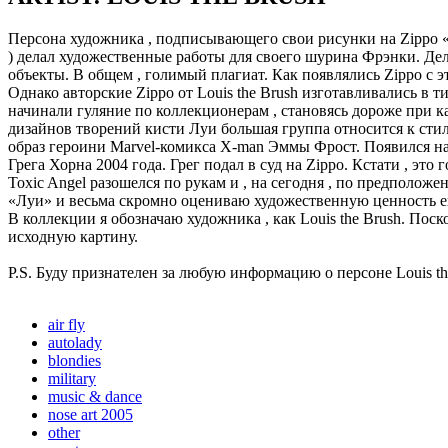
Персона художника , подписывающего свои рисунки на Zippo «L
) делал художественные работы для своего шурина Фрэнки. Де
объекты. В общем , голимый плагиат. Как появлялись Zippo с эт
Однако авторские Zippo от Louis the Brush изготавливались в
начинали гуляние по коллекционерам , становясь дороже при к
дизайнов творений кисти Луи большая группа относится к стил
образ героини Marvel-комикса X-man Эммы Фрост. Появился на
Грега Хорна 2004 года. Грег подал в суд на Zippo. Кстати , эт
Toxic Angel разошелся по рукам и , на сегодня , по предполож
«Луи» и весьма скромно оцениваю художественную ценность ег
В коллекции я обозначаю художника , как Louis the Brush. Пос
исходную картину.
P.S. Буду признателен за любую информацию о персоне Louis the 
air fly
autolady
blondies
military
music & dance
nose art 2005
other