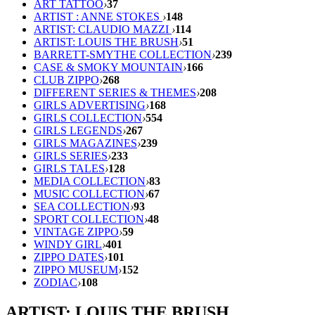
ART TATTOO
›
37
ARTIST : ANNE STOKES
›
148
ARTIST: CLAUDIO MAZZI
›
114
ARTIST: LOUIS THE BRUSH
›
51
BARRETT-SMYTHE COLLECTION
›
239
CASE & SMOKY MOUNTAIN
›
166
CLUB ZIPPO
›
268
DIFFERENT SERIES & THEMES
›
208
GIRLS ADVERTISING
›
168
GIRLS COLLECTION
›
554
GIRLS LEGENDS
›
267
GIRLS MAGAZINES
›
239
GIRLS SERIES
›
233
GIRLS TALES
›
128
MEDIA COLLECTION
›
83
MUSIC COLLECTION
›
67
SEA COLLECTION
›
93
SPORT COLLECTION
›
48
VINTAGE ZIPPO
›
59
WINDY GIRL
›
401
ZIPPO DATES
›
101
ZIPPO MUSEUM
›
152
ZODIAC
›
108
ARTIST: LOUIS THE BRUSH