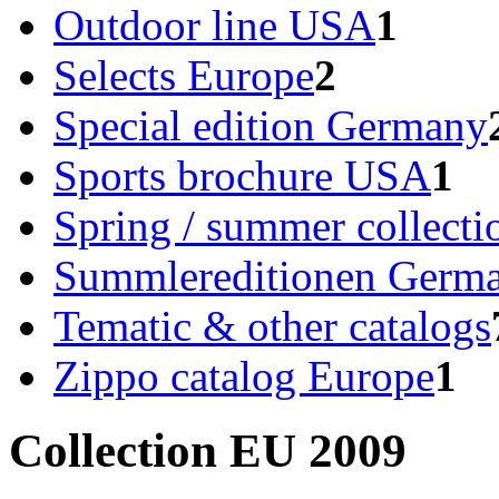
Outdoor line USA
1
Selects Europe
2
Special edition Germany
Sports brochure USA
1
Spring / summer collect
Summlereditionen Germ
Tematic & other catalogs
Zippo catalog Europe
1
Collection EU 2009