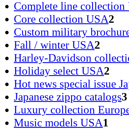
Complete line collectio
Core collection USA
2
Custom military brochu
Fall / winter USA
2
Harley-Davidson collec
Holiday select USA
2
Hot news special issue J
Japanese zippo catalogs
3
Luxury collection Europ
Music models USA
1