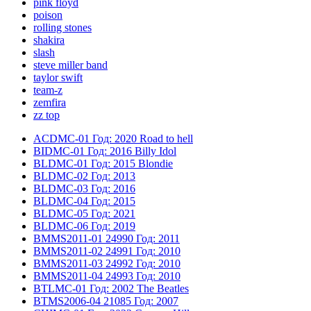
pink floyd
poison
rolling stones
shakira
slash
steve miller band
taylor swift
team-z
zemfira
zz top
ACDMC-01
Год: 2020
Road to hell
BIDMC-01
Год: 2016
Billy Idol
BLDMC-01
Год: 2015
Blondie
BLDMC-02
Год: 2013
BLDMC-03
Год: 2016
BLDMC-04
Год: 2015
BLDMC-05
Год: 2021
BLDMC-06
Год: 2019
BMMS2011-01
24990
Год: 2011
BMMS2011-02
24991
Год: 2010
BMMS2011-03
24992
Год: 2010
BMMS2011-04
24993
Год: 2010
BTLMC-01
Год: 2002
The Beatles
BTMS2006-04
21085
Год: 2007