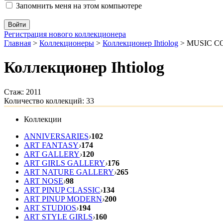
Запомнить меня на этом компьютере
Регистрация нового коллекционера
Главная
>
Коллекционеры
>
Коллекционер Ihtiolog
>
MUSIC C
Коллекционер Ihtiolog
Стаж: 2011
Количество коллекций: 33
Коллекции
ANNIVERSARIES
›
102
ART FANTASY
›
174
ART GALLERY
›
120
ART GIRLS GALLERY
›
176
ART NATURE GALLERY
›
265
ART NOSE
›
98
ART PINUP CLASSIC
›
134
ART PINUP MODERN
›
200
ART STUDIOS
›
194
ART STYLE GIRLS
›
160