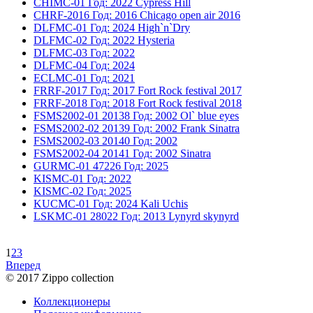
CHIMC-01
Год: 2022
Cypress Hill
CHRF-2016
Год: 2016
Chicago open air 2016
DLFMC-01
Год: 2024
High`n`Dry
DLFMC-02
Год: 2022
Hysteria
DLFMC-03
Год: 2022
DLFMC-04
Год: 2024
ECLMC-01
Год: 2021
FRRF-2017
Год: 2017
Fort Rock festival 2017
FRRF-2018
Год: 2018
Fort Rock festival 2018
FSMS2002-01
20138
Год: 2002
Ol` blue eyes
FSMS2002-02
20139
Год: 2002
Frank Sinatra
FSMS2002-03
20140
Год: 2002
FSMS2002-04
20141
Год: 2002
Sinatra
GURMC-01
47226
Год: 2025
KISMC-01
Год: 2022
KISMC-02
Год: 2025
KUCMC-01
Год: 2024
Kali Uchis
LSKMC-01
28022
Год: 2013
Lynyrd skynyrd
1
2
3
Вперед
© 2017 Zippo collection
Коллекционеры