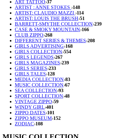
ART TATTOO
›
37
ARTIST : ANNE STOKES
›
148
ARTIST: CLAUDIO MAZZI
›
114
ARTIST: LOUIS THE BRUSH
›
51
BARRETT-SMYTHE COLLECTION
›
239
CASE & SMOKY MOUNTAIN
›
166
CLUB ZIPPO
›
268
DIFFERENT SERIES & THEMES
›
208
GIRLS ADVERTISING
›
168
GIRLS COLLECTION
›
554
GIRLS LEGENDS
›
267
GIRLS MAGAZINES
›
239
GIRLS SERIES
›
233
GIRLS TALES
›
128
MEDIA COLLECTION
›
83
MUSIC COLLECTION
›
67
SEA COLLECTION
›
93
SPORT COLLECTION
›
48
VINTAGE ZIPPO
›
59
WINDY GIRL
›
401
ZIPPO DATES
›
101
ZIPPO MUSEUM
›
152
ZODIAC
›
108
MUSIC COLLECTION