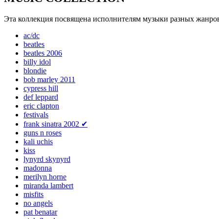
Эта коллекция посвящена исполнителям музыки разных жанров
ac/dc
beatles
beatles 2006
billy idol
blondie
bob marley 2011
cypress hill
def leppard
eric clapton
festivals
frank sinatra 2002
✔
guns n roses
kali uchis
kiss
lynyrd skynyrd
madonna
merilyn horne
miranda lambert
misfits
no angels
pat benatar