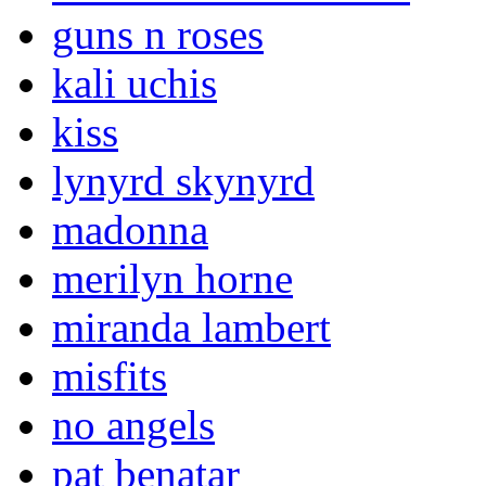
guns n roses
kali uchis
kiss
lynyrd skynyrd
madonna
merilyn horne
miranda lambert
misfits
no angels
pat benatar