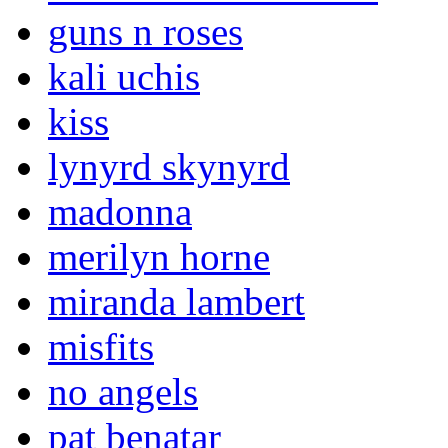
guns n roses
kali uchis
kiss
lynyrd skynyrd
madonna
merilyn horne
miranda lambert
misfits
no angels
pat benatar