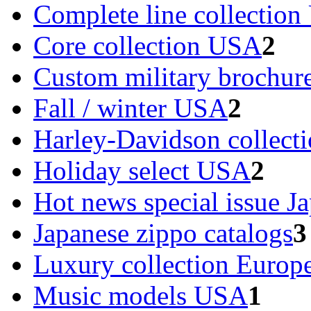
Complete line collectio
Core collection USA
2
Custom military brochu
Fall / winter USA
2
Harley-Davidson collec
Holiday select USA
2
Hot news special issue J
Japanese zippo catalogs
3
Luxury collection Europ
Music models USA
1