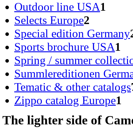
Outdoor line USA
1
Selects Europe
2
Special edition Germany
Sports brochure USA
1
Spring / summer collect
Summlereditionen Germ
Tematic & other catalogs
Zippo catalog Europe
1
The lighter side of Cam