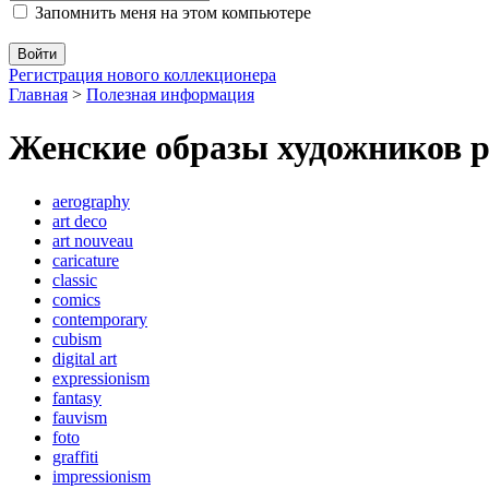
Запомнить меня на этом компьютере
Регистрация нового коллекционера
Главная
>
Полезная информация
Женские образы художников р
aerography
art deco
art nouveau
caricature
classic
comics
contemporary
cubism
digital art
expressionism
fantasy
fauvism
foto
graffiti
impressionism