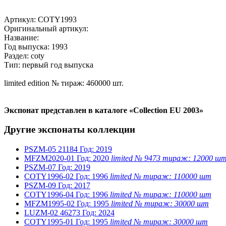
Артикул: COTY1993
Оригинальный артикул:
Название:
Год выпуска: 1993
Раздел: coty
Тип: первый год выпуска
limited edition № тираж: 460000 шт.
Экспонат представлен в каталоге «Collection EU 2003»
Другие экспонаты коллекции
PSZM-05
21184
Год: 2019
MFZM2020-01
Год: 2020
limited № 9473 тираж: 12000 ш
PSZM-07
Год: 2019
COTY1996-02
Год: 1996
limited № тираж: 110000 шт
PSZM-09
Год: 2017
COTY1996-04
Год: 1996
limited № тираж: 110000 шт
MFZM1995-02
Год: 1995
limited № тираж: 30000 шт
LUZM-02
46273
Год: 2024
COTY1995-01
Год: 1995
limited № тираж: 30000 шт