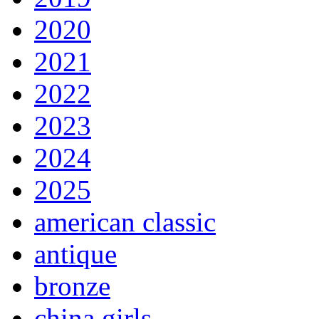
2020
2021
2022
2023
2024
2025
american classic
antique
bronze
china girls