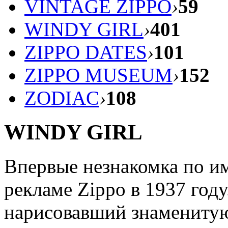
VINTAGE ZIPPO
›
59
WINDY GIRL
›
401
ZIPPO DATES
›
101
ZIPPO MUSEUM
›
152
ZODIAC
›
108
WINDY GIRL
Впервые незнакомка по им
рекламе Zippo в 1937 год
нарисовавший знаменитую