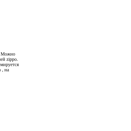
х. Можно
ей zippo.
рмируется
 , на