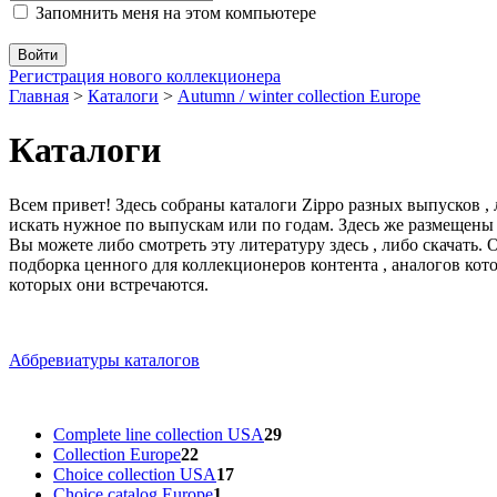
Запомнить меня на этом компьютере
Регистрация нового коллекционера
Главная
>
Каталоги
>
Autumn / winter collection Europe
Каталоги
Всем привет! Здесь собраны каталоги Zippo разных выпусков ,
искать нужное по выпускам или по годам. Здесь же размещены
Вы можете либо смотреть эту литературу здесь , либо скачать.
подборка ценного для коллекционеров контента , аналогов кот
которых они встречаются.
Аббревиатуры каталогов
Complete line collection USA
29
Collection Europe
22
Choice collection USA
17
Choice catalog Europe
1