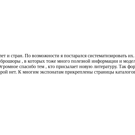
 лет и стран. По возможности я постарался систематизировать и
 брошюры , в которых тоже много полезной информации и модел
 Огромное спасибо тем , кто присылает новую литературу. Так фо
орой нет. К многим экспонатам прикреплены страницы каталогов