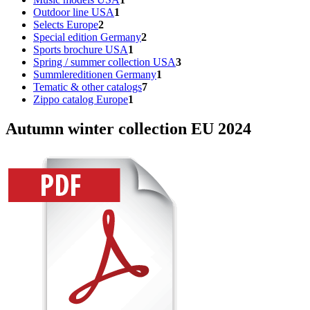
Outdoor line USA
1
Selects Europe
2
Special edition Germany
2
Sports brochure USA
1
Spring / summer collection USA
3
Summlereditionen Germany
1
Tematic & other catalogs
7
Zippo catalog Europe
1
Autumn winter collection EU 2024