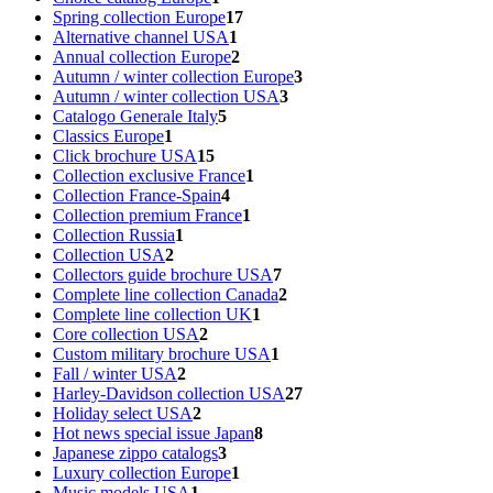
Spring collection Europe
17
Alternative channel USA
1
Annual collection Europe
2
Autumn / winter collection Europe
3
Autumn / winter collection USA
3
Catalogo Generale Italy
5
Classics Europe
1
Click brochure USA
15
Collection exclusive France
1
Collection France-Spain
4
Collection premium France
1
Collection Russia
1
Collection USA
2
Collectors guide brochure USA
7
Complete line collection Canada
2
Complete line collection UK
1
Core collection USA
2
Custom military brochure USA
1
Fall / winter USA
2
Harley-Davidson collection USA
27
Holiday select USA
2
Hot news special issue Japan
8
Japanese zippo catalogs
3
Luxury collection Europe
1
Music models USA
1