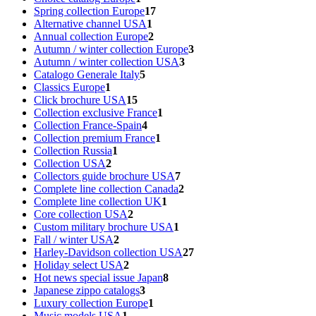
Spring collection Europe
17
Alternative channel USA
1
Annual collection Europe
2
Autumn / winter collection Europe
3
Autumn / winter collection USA
3
Catalogo Generale Italy
5
Classics Europe
1
Click brochure USA
15
Collection exclusive France
1
Collection France-Spain
4
Collection premium France
1
Collection Russia
1
Collection USA
2
Collectors guide brochure USA
7
Complete line collection Canada
2
Complete line collection UK
1
Core collection USA
2
Custom military brochure USA
1
Fall / winter USA
2
Harley-Davidson collection USA
27
Holiday select USA
2
Hot news special issue Japan
8
Japanese zippo catalogs
3
Luxury collection Europe
1
Music models USA
1