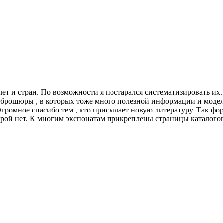
 лет и стран. По возможности я постарался систематизировать и
 брошюры , в которых тоже много полезной информации и модел
 Огромное спасибо тем , кто присылает новую литературу. Так фо
орой нет. К многим экспонатам прикреплены страницы каталогов