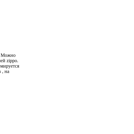
х. Можно
ей zippo.
рмируется
 , на