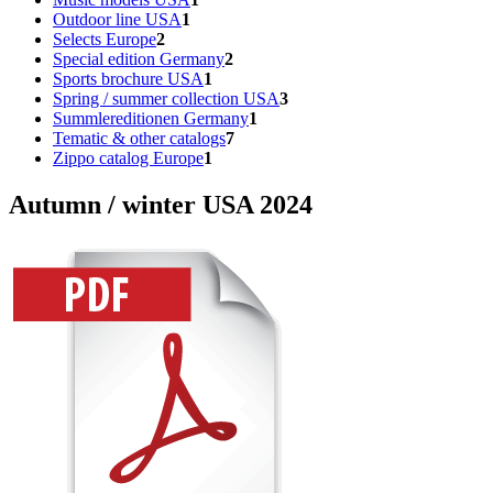
Outdoor line USA
1
Selects Europe
2
Special edition Germany
2
Sports brochure USA
1
Spring / summer collection USA
3
Summlereditionen Germany
1
Tematic & other catalogs
7
Zippo catalog Europe
1
Autumn / winter USA 2024