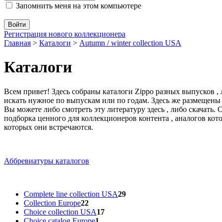
Запомнить меня на этом компьютере
Регистрация нового коллекционера
Главная
>
Каталоги
>
Autumn / winter collection USA
Каталоги
Всем привет! Здесь собраны каталоги Zippo разных выпусков ,
искать нужное по выпускам или по годам. Здесь же размещены
Вы можете либо смотреть эту литературу здесь , либо скачать.
подборка ценного для коллекционеров контента , аналогов кот
которых они встречаются.
Аббревиатуры каталогов
Complete line collection USA
29
Collection Europe
22
Choice collection USA
17
Choice catalog Europe
1