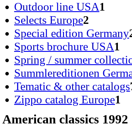
Outdoor line USA
1
Selects Europe
2
Special edition Germany
Sports brochure USA
1
Spring / summer collect
Summlereditionen Germ
Tematic & other catalogs
Zippo catalog Europe
1
American classics 1992