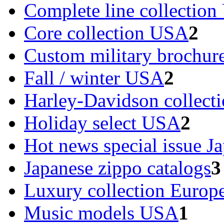
Complete line collectio
Core collection USA
2
Custom military brochu
Fall / winter USA
2
Harley-Davidson collec
Holiday select USA
2
Hot news special issue J
Japanese zippo catalogs
3
Luxury collection Europ
Music models USA
1