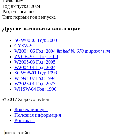
Название:
Год выпуска: 2024
Раздел: locations
Тип: первый год выпуска
Другие экспонаты коллекции
SGW00-03
Год: 2000
CYSW-S
W2004-06
Год: 2004
limited № 670 тираж: шт
ZVCE-2011
Год: 2011
W2005-03
Год: 2005
W2004-01
Год: 2004
SGW98-01
Год: 1998
W1994-07
Год: 1994
W2023-01
Год: 2023
WHSW-04
Год: 1996
© 2017 Zippo collection
Коллекционеры
Полезная информация
Контакты