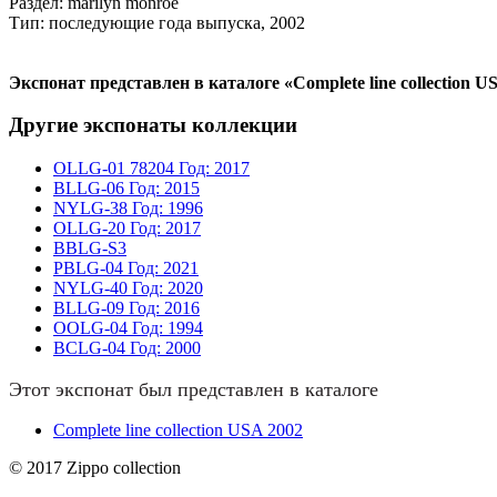
Раздел: marilyn monroe
Тип: последующие года выпуска, 2002
Экспонат представлен в каталоге «Complete line collection U
Другие экспонаты коллекции
OLLG-01
78204
Год: 2017
BLLG-06
Год: 2015
NYLG-38
Год: 1996
OLLG-20
Год: 2017
BBLG-S3
PBLG-04
Год: 2021
NYLG-40
Год: 2020
BLLG-09
Год: 2016
OOLG-04
Год: 1994
BCLG-04
Год: 2000
Этот экспонат был представлен в каталоге
Complete line collection USA 2002
© 2017 Zippo collection