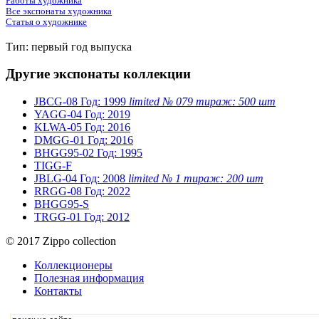
Работы художника
Все экспонаты художника
Статья о художнике
Тип: первый год выпуска
Другие экспонаты коллекции
JBCG-08
Год: 1999
limited № 079 тираж: 500 шт
YAGG-04
Год: 2019
KLWA-05
Год: 2016
DMGG-01
Год: 2016
BHGG95-02
Год: 1995
TIGG-F
JBLG-04
Год: 2008
limited № 1 тираж: 200 шт
RRGG-08
Год: 2022
BHGG95-S
TRGG-01
Год: 2012
© 2017 Zippo collection
Коллекционеры
Полезная информация
Контакты