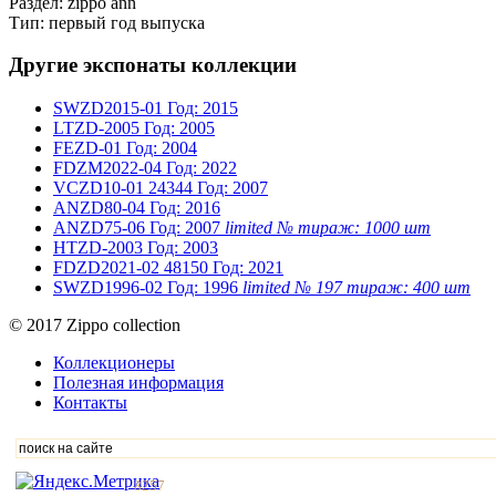
Раздел: zippo ann
Тип: первый год выпуска
Другие экспонаты коллекции
SWZD2015-01
Год: 2015
LTZD-2005
Год: 2005
FEZD-01
Год: 2004
FDZM2022-04
Год: 2022
VCZD10-01
24344
Год: 2007
ANZD80-04
Год: 2016
ANZD75-06
Год: 2007
limited № тираж: 1000 шт
HTZD-2003
Год: 2003
FDZD2021-02
48150
Год: 2021
SWZD1996-02
Год: 1996
limited № 197 тираж: 400 шт
© 2017 Zippo collection
Коллекционеры
Полезная информация
Контакты
8257