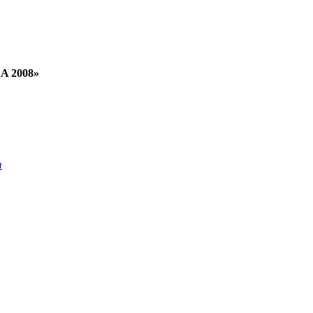
SA 2008»
т