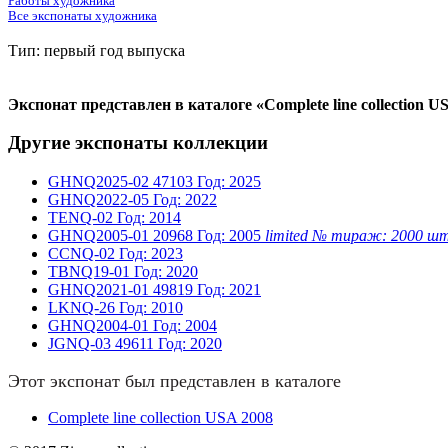
Работы художника
Все экспонаты художника
Тип: первый год выпуска
Экспонат представлен в каталоге «Complete line collection U
Другие экспонаты коллекции
GHNQ2025-02
47103
Год: 2025
GHNQ2022-05
Год: 2022
TENQ-02
Год: 2014
GHNQ2005-01
20968
Год: 2005
limited № тираж: 2000 ш
CCNQ-02
Год: 2023
TBNQ19-01
Год: 2020
GHNQ2021-01
49819
Год: 2021
LKNQ-26
Год: 2010
GHNQ2004-01
Год: 2004
JGNQ-03
49611
Год: 2020
Этот экспонат был представлен в каталоге
Complete line collection USA 2008