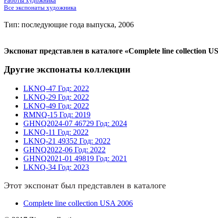
Работы художника
Все экспонаты художника
Тип: последующие года выпуска, 2006
Экспонат представлен в каталоге «Complete line collection U
Другие экспонаты коллекции
LKNQ-47
Год: 2022
LKNQ-29
Год: 2022
LKNQ-49
Год: 2022
RMNQ-15
Год: 2019
GHNQ2024-07
46729
Год: 2024
LKNQ-11
Год: 2022
LKNQ-21
49352
Год: 2022
GHNQ2022-06
Год: 2022
GHNQ2021-01
49819
Год: 2021
LKNQ-34
Год: 2023
Этот экспонат был представлен в каталоге
Complete line collection USA 2006