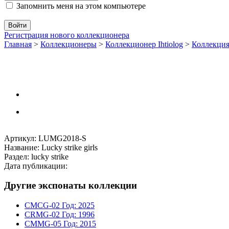
Запомнить меня на этом компьютере
Регистрация нового коллекционера
Главная
>
Коллекционеры
>
Коллекционер Ihtiolog
>
Коллекци
Артикул: LUMG2018-S
Название: Lucky strike girls
Раздел: lucky strike
Дата публикации:
Другие экспонаты коллекции
CMCG-02
Год: 2025
CRMG-02
Год: 1996
CMMG-05
Год: 2015