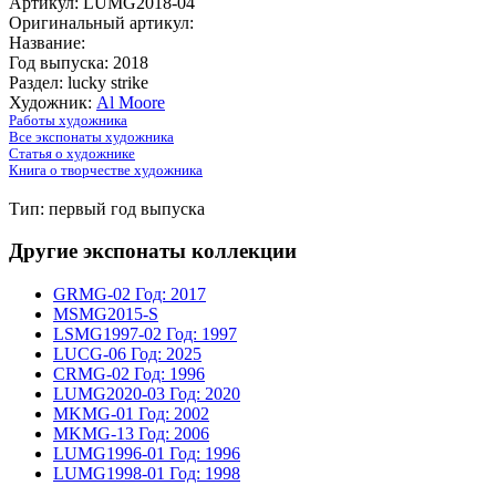
Артикул: LUMG2018-04
Оригинальный артикул:
Название:
Год выпуска: 2018
Раздел: lucky strike
Художник:
Al Moore
Работы художника
Все экспонаты художника
Статья о художнике
Книга о творчестве художника
Тип: первый год выпуска
Другие экспонаты коллекции
GRMG-02
Год: 2017
MSMG2015-S
LSMG1997-02
Год: 1997
LUCG-06
Год: 2025
CRMG-02
Год: 1996
LUMG2020-03
Год: 2020
MKMG-01
Год: 2002
MKMG-13
Год: 2006
LUMG1996-01
Год: 1996
LUMG1998-01
Год: 1998