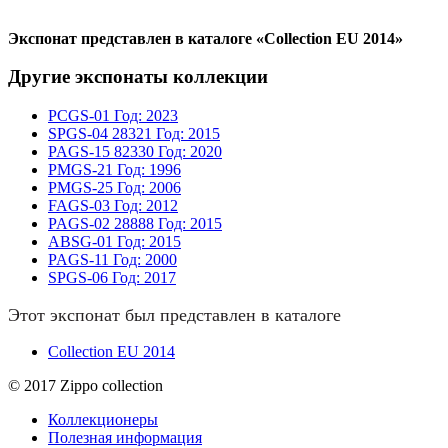
Экспонат представлен в каталоге «Collection EU 2014»
Другие экспонаты коллекции
PCGS-01
Год: 2023
SPGS-04
28321
Год: 2015
PAGS-15
82330
Год: 2020
PMGS-21
Год: 1996
PMGS-25
Год: 2006
FAGS-03
Год: 2012
PAGS-02
28888
Год: 2015
ABSG-01
Год: 2015
PAGS-11
Год: 2000
SPGS-06
Год: 2017
Этот экспонат был представлен в каталоге
Collection EU 2014
© 2017 Zippo collection
Коллекционеры
Полезная информация