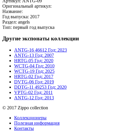
Артикул: ANTG-09
Оригинальный артикул:
Название:
Год выпуска: 2017
Раздел: angels
Тип: первый год выпуска
Другие экспонаты коллекции
ANTG-16
46612
Год: 2023
ANTG-13
Год: 2007
HRTG-05
Год: 2020
WCTG-04
Год: 2010
WCTG-19
Год: 2025
HRTG-02
Год: 2017
DVTG-06
Год: 2019
DDTG-11
49253
Год: 2020
VPTG-02
Год: 2011
ANTG-12
Год: 2013
© 2017 Zippo collection
Коллекционеры
Полезная информация
Контакты