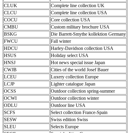
CLUK
Complete line collection UK
CLCU
Complete line collection USA
COCU
Core collection USA
CMBU
Custom military brochure USA
BSKG
Die Barrett-Smythe kollektion Germany
FWCU
Fall winter
HDCU
Harley-Davidson collection USA
HSUS
Holiday select USA
HNSJ
Hot news special issue Japan
CWJB
Cities of the world Josef Bauer
LCEU
Luxery collection Europe
LCJP
Lighter catalogue Japan
OCSS
Outdoor collection spring-summer
OCWI
Outdoor collection winter
ODLU
Outdoor line USA
SCFS
Select collection France-Spain
SESW
Swiss edition Swiss
SLEU
Selects Europe