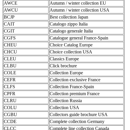
AWCE
Autumn / winter collection EU
AWCU
Autumn / winter collection USA
BCJP
Best collection Japan
CAIT
Catalogo zippo Italia
CGIT
Catalogo generale Italia
CGFS
Catalogue general France-Spain
CHEU
Choice Catalog Europe
CHCU
Choice collection USA
CLEU
Classics Europe
CLBU
Click brochure
COLE
Collection Europe
CEFR
Collection exclusive France
CLFS
Collection France-Spain
CPFR
Collection premium France
CLRU
Collection Russia
COLU
Collection USA
CGBU
Collectors guide brochure USA
CCDE
Complete collection Germany
CLCC
Complete line collection Canada