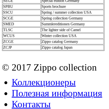
SEGE
Special edition Germany
SPBU
Sports brochure
SSCU
Spring / summer collection USA
SCGE
Spring collection Germany
SMED
Summlereditionen Germany
TLSC
The lighter side of Camel
WCUS
Winter collection USA
ZCGE
Zippo catalog Germany
ZCJP
Zippo catalog Japan
© 2017 Zippo collection
Коллекционеры
Полезная информация
Контакты