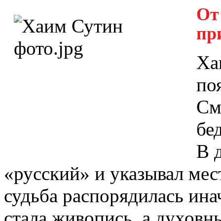
От
пр
Ха
по
См
бе
В 
«русский» и указывал мес
судьба распорядилась ина
стала живопись, а духовн