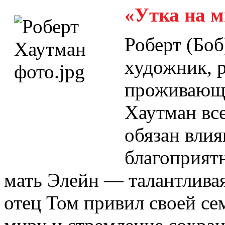
«Утка на 
Роберт (Бо
художник, 
проживающи
Хаутман все
обязан вли
благоприят
мать Элейн — талантливая
отец Том привил своей с