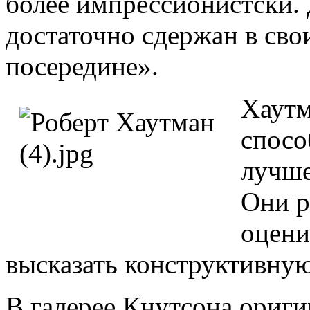
более импрессионистски. 
достаточно сдержан в свои
посередине».
Хаутм
спосо
лучше
Они р
оцени
высказать конструктивную
В галерее Кнутсона ориг