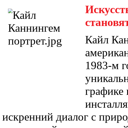
Искусств
становя
Кайл Ка
америка
1983-м г
уникаль
графике
инсталля
искренний диалог с прир