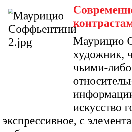
Современно
контрастам
Маурицио 
художник, ч
чьими-либо
относитель
информации
искусство г
экспрессивное, с элемент