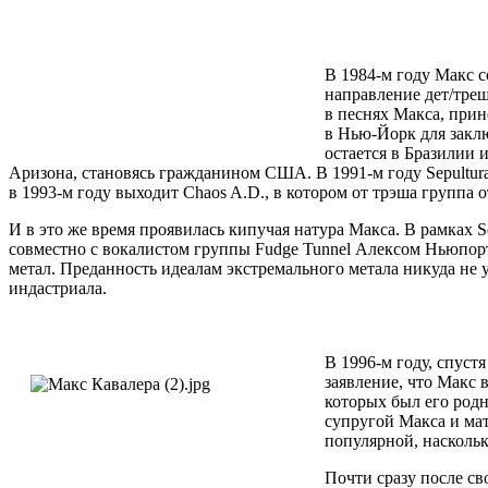
В 1984-м году Макс с
направление дет/треш
в песнях Макса, прин
в Нью-Йорк для заклю
остается в Бразилии 
Аризона, становясь гражданином США. В 1991-м году Sepultur
в 1993-м году выходит Chaos A.D., в котором от трэша группа 
И в это же время проявилась кипучая натура Макса. В рамках Se
совместно с вокалистом группы Fudge Tunnel Алексом Ньюпорт
метал. Преданность идеалам экстремального метала никуда не 
индастриала.
В 1996-м году, спуст
заявление, что Макс 
которых был его родн
супругой Макса и мат
популярной, наскольк
Почти сразу после св