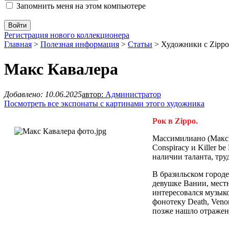
Запомнить меня на этом компьютере
Регистрация нового коллекционера
Главная
>
Полезная информация
>
Статьи
>
Художники с Zippo
Макс Кавалера
Добавлено: 10.06.2025
автор:
Администратор
Посмотреть все экспонаты с картинами этого художника
Рок в Zippo.
Массимилиано (Макс) 
Conspiracy и Killer 
наличии таланта, тру
В бразильском городе
девушке Вании, местн
интересовался музыко
фонотеку Death, Veno
позже нашло отражен