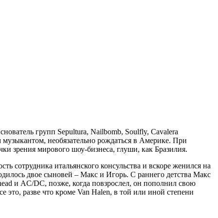
ватель групп Sepultura, Nailbomb, Soulfly, Cavalera
ным музыкантом, необязательно рождаться в Америке. При
чки зрения мирового шоу-бизнеса, глуши, как Бразилия.
сть сотрудника итальянского консульства и вскоре женился на
родилось двое сыновей – Макс и Игорь. С раннего детства Макс
rhead и AC/DC, позже, когда повзрослел, он пополнил свою
е это, разве что кроме Van Halen, в той или иной степени