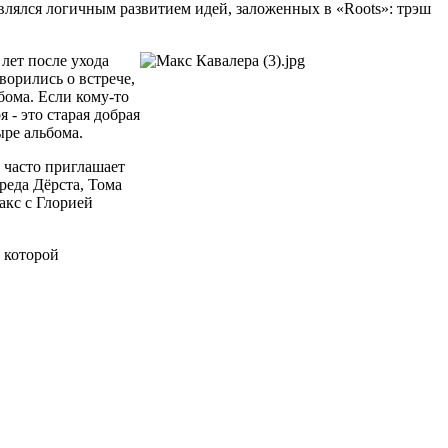
являлся логичным развитием идей, заложенных в «Roots»: трэш
 лет после ухода
ворились о встрече,
бома. Если кому-то
 - это старая добрая
ыре альбома.
 часто приглашает
реда Дёрста, Тома
акс с Глорией
в которой