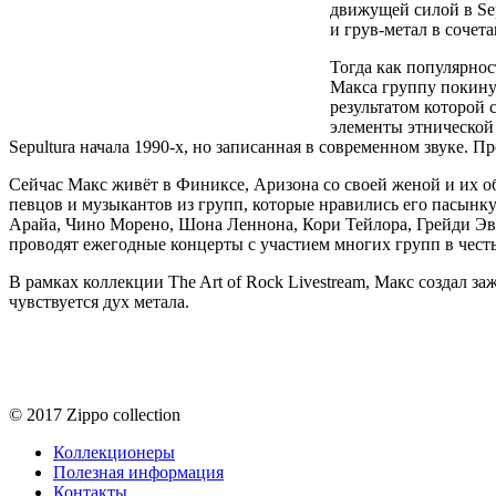
движущей силой в Sep
и грув-метал в сочет
Тогда как популярност
Макса группу покинул
результатом которой 
элементы этнической 
Sepultura начала 1990-х, но записанная в современном звуке. П
Сейчас Макс живёт в Финиксе, Аризона со своей женой и их о
певцов и музыкантов из групп, которые нравились его пасынку 
Арайа, Чино Морено, Шона Леннона, Кори Тейлора, Грейди Эве
проводят ежегодные концерты с участием многих групп в чест
В рамках коллекции The Art of Rock Livestream, Макс создал 
чувствуется дух метала.
© 2017 Zippo collection
Коллекционеры
Полезная информация
Контакты