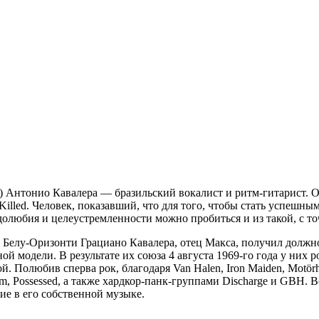
Антонио Кавалера — бразильский вокалист и ритм-гитарист. Осно
be Killed. Человек, показавший, что для того, чтобы стать успеш
долюбия и целеустремленности можно пробиться и из такой, с то
 Белу-Оризонти Грациано Кавалера, отец Макса, получил должно
ой модели. В результате их союза 4 августа 1969-го года у них 
й. Полюбив сперва рок, благодаря Van Halen, Iron Maiden, Motö
m, Possessed, а также хардкор-панк-группами Discharge и GBH. Вс
ие в его собственной музыке.