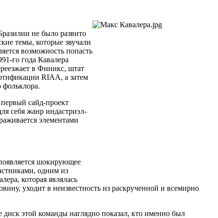
 Бразилии не было развито
ские темы, которые звучали
ляется возможность попасть
991-го года Кавалера
ереезжает в Финикс, штат
ертификации RIAA, а затем
о фольклора.
й первый сайд-проект
ля себя жанр индастриэл-
браживается элементами
ra появляется шокирующее
астниками, одним из
лера, которая являлась
овину, уходит в неизвестность из раскрученной и всемирно
е диск этой команды наглядно показал, кто именно был