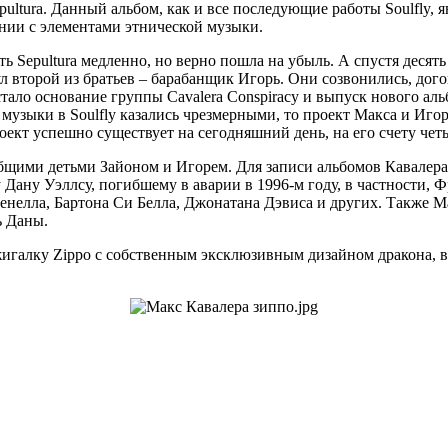
ultura. Данный альбом, как и все последующие работы Soulfly, 
ании с элементами этнической музыки.
ь Sepultura медленно, но верно пошла на убыль. А спустя десять
 второй из братьев – барабанщик Игорь. Они созвонились, дого
стало основание группы Cavalera Conspiracy и выпуск нового аль
музыки в Soulfly казались чрезмерными, то проект Макса и Игоря
роект успешно существует на сегодняшний день, на его счету чет
бщими детьми Зайоном и Игорем. Для записи альбомов Кавалера
Дану Уэллсу, погибшему в аварии в 1996-м году, в частности, Ф
нелла, Бартона Си Белла, Джонатана Дэвиса и других. Также М
ь Даны.
зажигалку Zippo с собственным эксклюзивным дизайном дракона, 