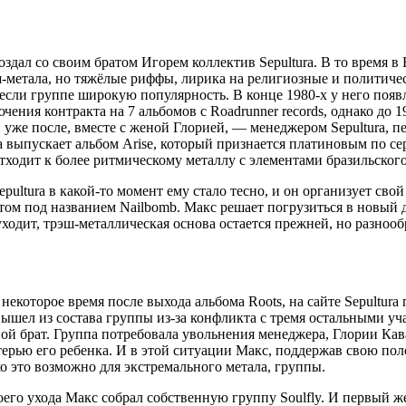
оздал со своим братом Игорем коллектив Sepultura. В то время в
-метала, но тяжёлые риффы, лирика на религиозные и политиче
если группе широкую популярность. В конце 1980-х у него появ
чения контракта на 7 альбомов с Roadrunner records, однако до 1
и уже после, вместе с женой Глорией, — менеджером Sepultura, п
a выпускает альбом Arise, который признается платиновым по с
отходит к более ритмическому металлу с элементами бразильског
pultura в какой-то момент ему стало тесно, и он организует сво
ом под названием Nailbomb. Макс решает погрузиться в новый д
уходит, трэш-металлическая основа остается прежней, но разноо
я некоторое время после выхода альбома Roots, на сайте Sepultu
вышел из состава группы из-за конфликта с тремя остальными уч
ой брат. Группа потребовала увольнения менеджера, Глории Кава
ерью его ребенка. И в этой ситуации Макс, поддержав свою пол
о это возможно для экстремального метала, группы.
оего ухода Макс собрал собственную группу Soulfly. И первый ж