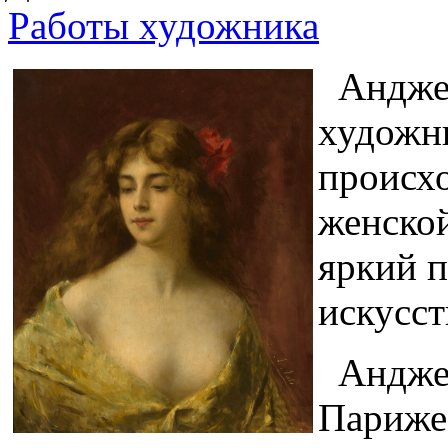
Работы художника
Анджел
художн
происх
женской
яркий 
искусст
Анджел
Париже