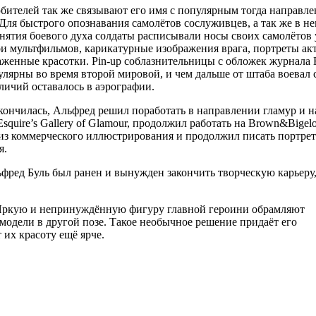
бителей т
ак же связывают его имя с популярным тогда направле
rt. Для быстрого опознавания самолётов сослуживцев, а так же в н
нятия боевого духа солдаты расписывали носы своих самолётов 
ои мультфильмов, карикатурные изображения врага, портреты ак
женные красотки. Pin-up соблазнительницы с обложек журнала E
лярны во время второй мировой, и чем дальше от штаба воевал 
личий оставалось в аэрографии.
кончилась, Альфред решил поработать в направлении гламур и н
Esquire’s Gallery of Glamour, продолжил работать на Brown&Bigel
 из коммерческого иллюстрирования и продолжил писать портре
я.
ьфред Буль был ранен и вынужден закончить творческую карьеру,
 Яркую и непринуждённую фигуру главной героини обрамляют
модели в другой позе. Такое необычное решение придаёт его
 их красоту ещё ярче.