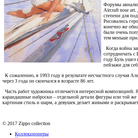
Форумы авиалю
Aircraft nose a
степени для под
Рисовались гер
конечно же обна
были очень попу
тем меньше при
Когда война за
сотрудничать с 
году Буль ушел
пейзажи для себ
К сожалению, в 1993 году в результате несчастного случая Ал
через 3 года он скончался в возрасте 86 лет.
Часть работ художника отличается интересной композицией.
карандашные наброски – отдельной детали фигуры или той же 
картинам стиль и шарм, а девушек делает живыми и раскрывает
© 2017 Zippo collection
Коллекционеры