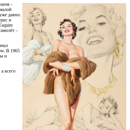
нием –
емалой
уже давно.
трис и
squire
самолёт –
ачал
ow. В 1965
ты и
 а всего