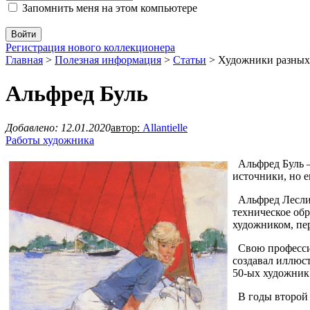
Запомнить меня на этом компьютере
Регистрация нового коллекционера
Главная
>
Полезная информация
>
Статьи
>
Художники разных
Альфред Буль
Добавлено: 12.01.2020
автор:
Allantielle
Работы художника
Альфред Буль –
источники, но 
Альфред Лесли Б
техническое об
художником, пер
Свою профессио
создавал иллюс
50-ых художник
В годы второй 