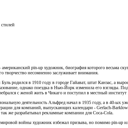
 стилей
 американский pin-up художник, биография которого весьма ск
его творчество несомненно заслуживает внимания.
уль родился в 1910 году в городе Гайават, штат Канзас, а выр
разование, однако поездка в Нью-Йорк изменила его взгляды. П
ебрался с женой жить в Чикаго и поступил в местный институт 
нальную деятельность Альфред начал в 1935 году, а в 40-ых уж
трации для компаний, выпускающих календари - Gerlach-Barklow
 так же разрабатывал рекламные компании для Coca-Cola.
мировой войны художник избежал призыва, но помимо pin-up ил