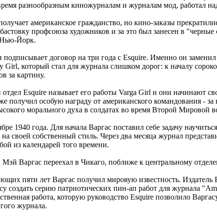
 время разнообразным киножурналам и журналам мод, работал на
получает американское гражданство, но кино-заказы прекратилис
бастовку профсоюза художников и за это был занесен в "черные 
 Нью-Йорк.
н подписывает договор на три года с Esquire. Именно он замени
ty Girl, который стал для журнала слишком дорог: к началу соро
ов за картину.
тдел Esquire называет его работы Varga Girl и они начинают св
аже получил особую награду от американского командования - за
сокого морального духа в солдатах во время Второй Мировой в
ре 1940 года. Для начала Варгас поставил себе задачу научиться
 на своей собственный стиль. Через два месяца журнал представ
бой из календарей того времени.
 Мэй Варгас переехал в Чикаго, поближе к центральному отдел
ующих пяти лет Варгас получил мировую известность. Издатель E
су создать серию патриотических пин-ап работ для журнала "Ame
ственная работа, которую руководство Esquire позволило Варгасу
угого журнала.