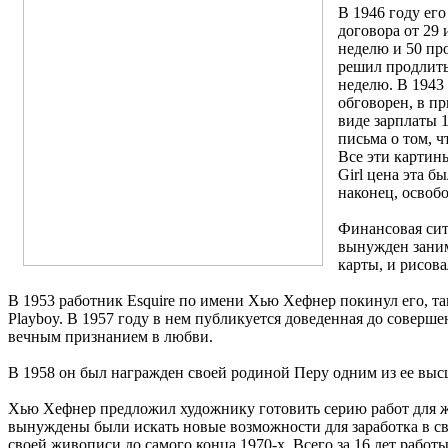
В 1946 году его
договора от 29 
неделю и 50 пр
решил продлить
неделю. В 1943 
обговорен, в п
виде зарплаты 1
письма о том, ч
Все эти картины
Girl цена эта б
наконец, освобо
Финансовая сит
вынужден заним
карты, и рисов
В 1953 работник Esquire по имени Хью Хефнер покинул его, т
Playboy. В 1957 году в нем публикуется доведенная до соверш
вечным признанием в любви.
В 1958 он был награжден своей родиной Перу одним из ее высших
Хью Хефнер предложил художнику готовить серию работ для ж
вынуждены были искать новые возможности для заработка в свя
своей живописи до самого конца 1970-х. Всего за 16 лет работ