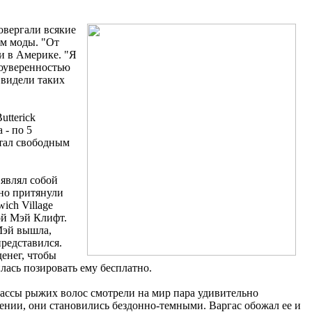
овергали всякие
ом моды. "От
и в Америке. "Я
моуверенностью
 видели таких
.
tterick
 - по 5
стал свободным
 являл собой
но притянули
wich Village
ой Мэй Клифт.
Мэй вышла,
представился.
денег, чтобы
илась позировать ему бесплатно.
массы рыжих волос смотрели на мир пара удивительно
оении, они становились бездонно-темными. Варгас обожал ее и