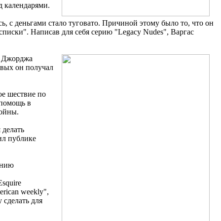
д календарями.
ь, с деньгами стало туговато. Причиной этому было то, что он
списки". Написав для себя серию "Legacy Nudes", Варгас
л Джорджа
ковых он получал
ое шествие по
 помощь в
ойны.
 делать
ил публике
ению
squire
rican weekly",
 сделать для