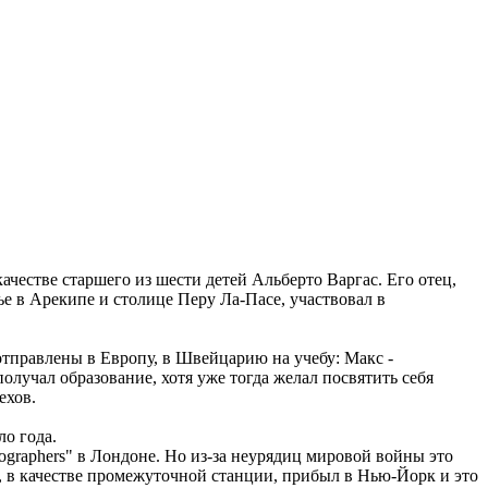
качестве старшего из шести детей Альберто Варгас. Его отец,
е в Арекипе и столице Перу Ла-Пасе, участвовал в
отправлены в Европу, в Швейцарию на учебу: Макс -
олучал образование, хотя уже тогда желал посвятить себя
ехов.
ло года.
ographers" в Лондоне. Но из-за неурядиц мировой войны это
н, в качестве промежуточной станции, прибыл в Нью-Йорк и это