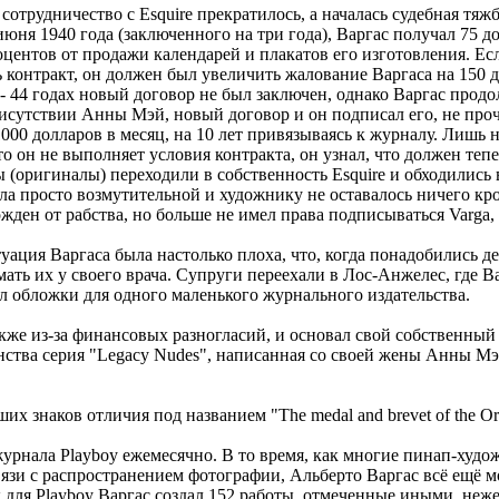
 сотрудничество с Esquire прекратилось, а началась судебная тяж
июня 1940 года (заключенного на три года), Варгас получал 75 д
оцентов от продажи календарей и плакатов его изготовления. Е
 контракт, он должен был увеличить жалование Варгаса на 150 
- 44 годах новый договор не был заключен, однако Варгас продо
рисутствии Анны Мэй, новый договор и он подписал его, не про
000 долларов в месяц, на 10 лет привязываясь к журналу. Лишь 
то он не выполняет условия контракта, он узнал, что должен теп
 (оригиналы) переходили в собственность Esquire и обходились 
ыла просто возмутительной и художнику не оставалось ничего кр
жден от рабства, но больше не имел права подписываться Varga, 
уация Варгаса была настолько плоха, что, когда понадобились 
ать их у своего врача. Супруги переехали в Лос-Анжелес, где 
ал обложки для одного маленького журнального издательства.
акже из-за финансовых разногласий, и основал свой собственный
енства серия "Legacy Nudes", написанная со своей жены Анны М
 знаков отличия под названием "The medal and brevet of the Orde
урнала Playboy ежемесячно. В то время, как многие пинап-худ
зи с распространением фотографии, Альберто Варгас всё ещё мо
ы для Playboy Варгас создал 152 работы, отмеченные иными, неже