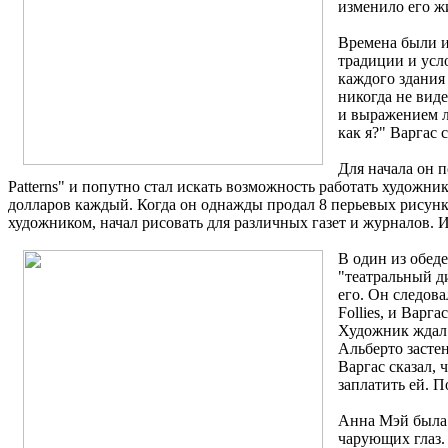
изменило его ж
Времена были и
традиции и усл
каждого здания
никогда не вид
и выражением ли
как я?" Варгас 
Для начала он 
Patterns" и попутно стал искать возможность работать художник
долларов каждый. Когда он однажды продал 8 перьевых рисунко
художником, начал рисовать для различных газет и журналов. 
В один из обед
"театральный д
его. Он следова
Follies, и Вар
Художник ждал 
Альберто засте
Варгас сказал, 
заплатить ей. П
Анна Мэй была 
чарующих глаз.