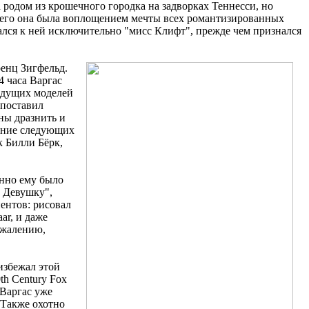
 родом из крошечного городка на задворках Теннесси, но
 него она была воплощением мечты всех романтизированных
лся к ней исключительно "мисс Клифт", прежде чем признался
ренц Зигфельд.
 часа Варгас
ведущих моделей
 поставил
ны дразнить и
чение следующих
к Билли Бёрк,
енно ему было
 Девушку",
ентов: рисовал
ar, и даже
сожалению,
избежал этой
th Century Fox
 Варгас уже
. Также охотно