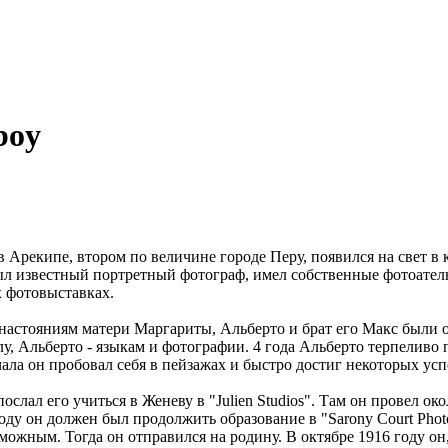
boy
в Арекипе, втором по величине городе Перу, появился на свет в 
ыл известный портретный фотограф, имел собственные фотоатель
 фотовыставках.
о настояниям матери Маргариты, Альберто и брат его Макс были 
у, Альберто - языкам и фотографии. 4 года Альберто терпеливо п
ала он пробовал себя в пейзажах и быстро достиг некоторых усп
послал его учиться в Женеву в "Julien Studios". Там он провел око
оду он должен был продолжить образование в "Sarony Court Phot
зможным. Тогда он отправился на родину. В октябре 1916 году о