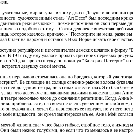
изнь.
зумительные, мир вступал в эпоху джаза. Девушки вовсю ниспр
овности, художественный стиль "Art Deco" был последним крик
 двигались реки девчонок" - позже вспоминал он свои первые дн
ел ничего подобного этому.... Сотни девочек с впечатляющей са
ца, которое казалось, кричало, - "Посмотрите на меня, разве вы
сдал билет на пароход и остался в Нью-Йорке искать свое счастье
поступил ретушёром и изготовителем дамских шляпок в фирму "Bu
ом. В 1917 году ему удалось продать три своих перьевых рисунка
в по 30 долларов за штуку, он покинул "Баттерик Паттернс" и 
И встретил девушку своей мечты.
енных перерывов стремилась она по Бродвею, который уже тогда
истрикт". Ее сияющие на солнце огненно-рыжие волосы букваль
л за ней до здания театра, не в силах отвести глаз. Это был Green
гас узнал, что девочку с пылающими рыжими волосами звали Анн
в театре несколько часов до окончания репетиции. Когда Анна 
нчиво приблизился и, на своем не очень уверенном английском, 
что он художник и хотел бы нарисовать ее портрет, но у него нет 
о всей видимости, он сумел заинтересовать ее, Анна Мэй соглас
мечтой живописца: у нее было гибкое, стройное тело, а из-под 
 Они были нежно-голубыми, но если что-то менялось в ее настр