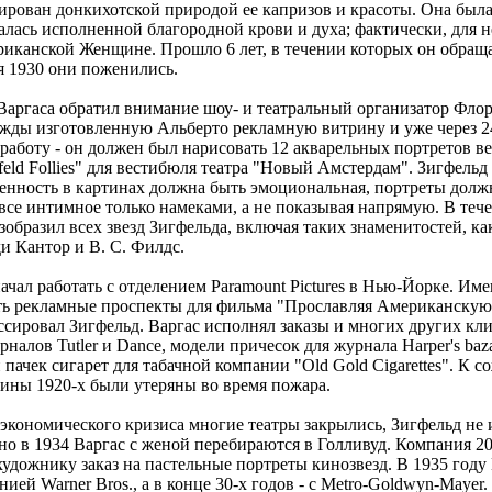
ирован донкихотской природой ее капризов и красоты. Она была
залась исполненной благородной крови и духа; фактически, для
риканской Женщине. Прошло 6 лет, в течении которых он обраща
я 1930 они поженились.
 Варгаса обратил внимание шоу- и театральный организатор Фло
жды изготовленную Альберто рекламную витрину и уже через 24
работу - он должен был нарисовать 12 акварельных портретов 
eld Follies" для вестибюля театра "Новый Амстердам". Зигфельд
венность в картинах должна быть эмоциональная, портреты долж
 все интимное только намеками, а не показывая напрямую. В те
изобразил всех звезд Зигфельда, включая таких знаменитостей, ка
и Кантор и В. С. Филдс.
ачал работать с отделением Paramount Pictures в Нью-Йорке. Им
ть рекламные проспекты для фильма "Прославляя Американскую
сировал Зигфельд. Варгас исполнял заказы и многих других кли
налов Tutler и Dance, модели причесок для журнала Harper's baza
 пачек сигарет для табачной компании "Old Gold Cigarettes". К 
тины 1920-х были утеряны во время пожара.
 экономического кризиса многие театры закрылись, Зигфельд не 
но в 1934 Варгас с женой перебираются в Голливуд. Компания 20
художнику заказ на пастельные портреты кинозвезд. В 1935 году
нией Warner Bros., а в конце 30-х годов - с Metro-Goldwyn-Mayer