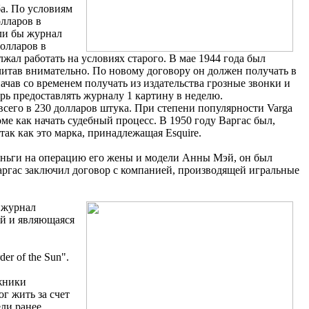
ба. По условиям
олларов в
сли бы журнал
долларов в
лжал работать на условиях старого. В мае 1944 года был
читав внимательно. По новому договору он должен получать в
начав со временем получать из издательства грозные звонки и
ерь предоставлять журналу 1 картину в неделю.
всего в 230 долларов штука. При степени популярности Varga
оме как начать судебный процесс. В 1950 году Варгас был,
так как это марка, принадлежащая Esquire.
деньги на операцию его жены и модели Анны Мэй, он был
Варгас заключил договор с компанией, производящей игральные
 журнал
эй и являющаяся
r of the Sun".
ожники
г жить за счет
ли ранее,