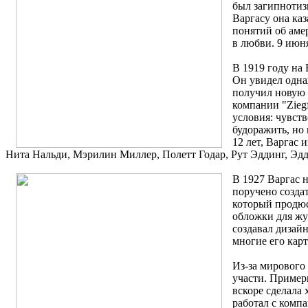
был загипнотиз
Варгасу она ка
понятий об аме
в любви. 9 июн
В 1919 году на
Он увидел одна
получил новую 
компании "Ziegf
условия: чувст
будоражить, но
12 лет, Варгас 
Нита Нальди, Мэрилин Миллер, Полетт Годар, Рут Эддинг, Эдд
В 1927 Варгас н
поручено созда
который продюс
обложки для жур
создавал дизайн
многие его кар
Из-за мирового
участи. Пример
вскоре сделала 
работал с компа