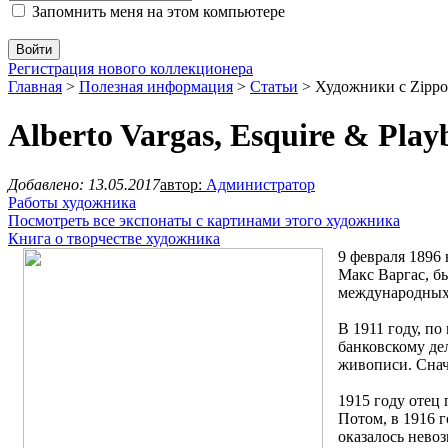
Запомнить меня на этом компьютере
Регистрация нового коллекционера
Главная
>
Полезная информация
>
Статьи
>
Художники с Zippo
Alberto Vargas, Esquire & Play
Добавлено: 13.05.2017
автор:
Администратор
Работы художника
Посмотреть все экспонаты с картинами этого художника
Книга о творчестве художника
9 февраля 1896 
Макс Варгас, б
международных
В 1911 году, п
банковскому дел
живописи. Снач
1915 году отец 
Потом, в 1916 г
оказалось нево