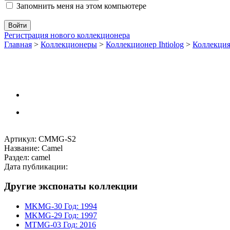
Запомнить меня на этом компьютере
Регистрация нового коллекционера
Главная
>
Коллекционеры
>
Коллекционер Ihtiolog
>
Коллекци
Артикул: CMMG-S2
Название: Camel
Раздел: camel
Дата публикации:
Другие экспонаты коллекции
MKMG-30
Год: 1994
MKMG-29
Год: 1997
MTMG-03
Год: 2016