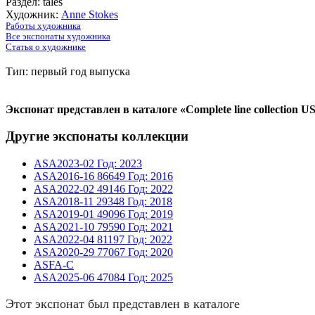
Раздел: tales
Художник:
Anne Stokes
Работы художника
Все экспонаты художника
Статья о художнике
Тип: первый год выпуска
Экспонат представлен в каталоге «Complete line collection U
Другие экспонаты коллекции
ASA2023-02
Год: 2023
ASA2016-16
86649
Год: 2016
ASA2022-02
49146
Год: 2022
ASA2018-11
29348
Год: 2018
ASA2019-01
49096
Год: 2019
ASA2021-10
79590
Год: 2021
ASA2022-04
81197
Год: 2022
ASA2020-29
77067
Год: 2020
ASFA-C
ASA2025-06
47084
Год: 2025
Этот экспонат был представлен в каталоге