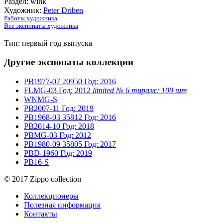
Раздел: wink
Художник:
Peter Driben
Работы художника
Все экспонаты художника
Тип: первый год выпуска
Другие экспонаты коллекции
PB1977-07
20950
Год: 2016
FLMG-03
Год: 2012
limited № 6 тираж: 100 шт
WNMG-S
PB2007-11
Год: 2019
PB1968-03
35812
Год: 2016
PB2014-10
Год: 2018
PBMG-03
Год: 2012
PB1980-09
35805
Год: 2017
PBD-1960
Год: 2019
PB16-S
© 2017 Zippo collection
Коллекционеры
Полезная информация
Контакты