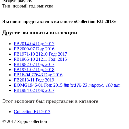
Раздел: playboy
Тип: первый год выпуска
Экспонат представлен в каталоге «Collection EU 2013»
Другие экспонаты коллекции
PB2014-04
Год: 2017
PB2000-07
Год: 2016
PB1971-10
21210
Год: 2017
PB1966-10
21211
Год: 2015
PB1982-07
Год: 2017
PB1971-02
Год: 2018
PB16-04
77643
Год: 2016
PB2013-11
Год: 2019
EQMG1946-01
Год: 2015
limited № 23 тираж: 100 шт
PB1984-02
Год: 2017
Этот экспонат был представлен в каталоге
Collection EU 2013
© 2017 Zippo collection