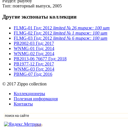
Раздел: playboy
Тип: повторный выпуск, 2005
Другие экспонаты коллекции
FLMG-01
Год: 2012
limited № 26 тираж: 100 шт
FLMG-02
Год: 2012
limited № 1 тираж: 100 шт
FLMG-03
Год: 2012
limited № 6 тираж: 100 шт
PB2002-03
Год: 2017
WNMG-01
Год: 2014
WNMG-02
Год: 2014
PB2013-06
76677
Год: 2018
PB1977-12
Год: 2017
WNMG-03
Год: 2014
PBMG-07
Год: 2016
© 2017 Zippo collection
Коллекционеры
Полезная информация
Контакты
2889