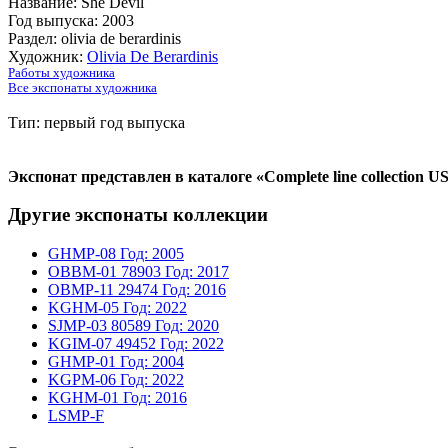
Название: She Devil
Год выпуска: 2003
Раздел: olivia de berardinis
Художник:
Olivia De Berardinis
Работы художника
Все экспонаты художника
Тип: первый год выпуска
Экспонат представлен в каталоге «Complete line collection U
Другие экспонаты коллекции
GHMP-08
Год: 2005
OBBM-01
78903
Год: 2017
OBMP-11
29474
Год: 2016
KGHM-05
Год: 2022
SJMP-03
80589
Год: 2020
KGIM-07
49452
Год: 2022
GHMP-01
Год: 2004
KGPM-06
Год: 2022
KGHM-01
Год: 2016
LSMP-F