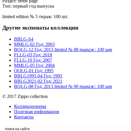
Раздел: bettie page
Тип: первый год выпуска
limited edition № 5 тираж: 100 шт.
Другие экспонаты коллекции
BBLG-S4
MMLG-02
Год: 2003
BQLG-12
Год: 2013
limited № 88 тираж: 100 шт
FLLG-03
Год: 2018
FLLG-10
Год: 2007
MMLG-05
Год: 2004
OOLG-01
Год: 1995
BBLG1995-04
Год: 1995
BBLG2021-02
Год: 2021
BQLG-08
Год: 2013
limited № 90 тираж: 100 шт
© 2017 Zippo collection
Коллекционеры
Полезная информация
Контакты