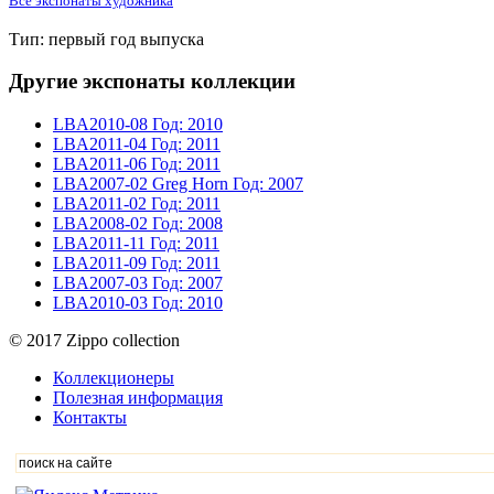
Все экспонаты художника
Тип: первый год выпуска
Другие экспонаты коллекции
LBA2010-08
Год: 2010
LBA2011-04
Год: 2011
LBA2011-06
Год: 2011
LBA2007-02
Greg Horn
Год: 2007
LBA2011-02
Год: 2011
LBA2008-02
Год: 2008
LBA2011-11
Год: 2011
LBA2011-09
Год: 2011
LBA2007-03
Год: 2007
LBA2010-03
Год: 2010
© 2017 Zippo collection
Коллекционеры
Полезная информация
Контакты