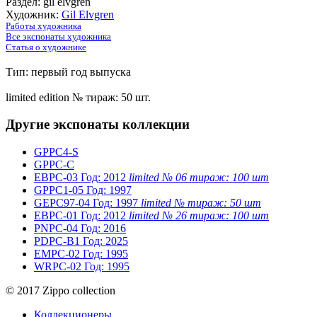
Раздел: gil elvgren
Художник:
Gil Elvgren
Работы художника
Все экспонаты художника
Статья о художнике
Тип: первый год выпуска
limited edition № тираж: 50 шт.
Другие экспонаты коллекции
GPPC4-S
GPPC-C
EBPC-03
Год: 2012
limited № 06 тираж: 100 шт
GPPC1-05
Год: 1997
GEPC97-04
Год: 1997
limited № тираж: 50 шт
EBPC-01
Год: 2012
limited № 26 тираж: 100 шт
PNPC-04
Год: 2016
PDPC-B1
Год: 2025
EMPC-02
Год: 1995
WRPC-02
Год: 1995
© 2017 Zippo collection
Коллекционеры