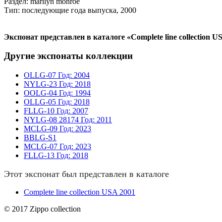
Раздел: marilyn monroe
Тип: последующие года выпуска, 2000
Экспонат представлен в каталоге «Complete line collection U
Другие экспонаты коллекции
OLLG-07
Год: 2004
NYLG-23
Год: 2018
OOLG-04
Год: 1994
OLLG-05
Год: 2018
FLLG-10
Год: 2007
NYLG-08
28174
Год: 2011
MCLG-09
Год: 2023
BBLG-S1
MCLG-07
Год: 2023
FLLG-13
Год: 2018
Этот экспонат был представлен в каталоге
Complete line collection USA 2001
© 2017 Zippo collection